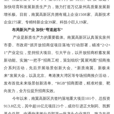
加快培育和发展新质生产力，致力打造万亿泉州高质量发展新
增长极。目前，南翼高新区共拥有规上企业1508家、高新技术
企业275家、专精特新企业39家、科技小巨人19家。
布局新兴产业 加快“弯道超车”
产业是新质生产力的重要载体。南翼高新区认真落实泉州
市委、市政府“抓开放招商促项目落地”行动部署，瞄准“2+2+
1”产业定位，坚持招大项目、引大平台，以开放招商积蓄发展
新动能。实施“一把手”招商工程，策划组织“翼展鸿图”招商推
介系列活动，先后开展场景创新大会、“新质南翼、新极未
来”发展大会，以及北京、粤港澳大湾区等专场招商推介活动，
发布首批未来场景创新清单、“RGB”招商图谱，精准对接、靶
向发力，全方位提升招商实效。
今年以来，南翼高新区共签约落地重大项目101个、总投资
913.8亿元，其中超10亿元项目23个，成功引进正大制药、凯辉
基金总部、中通快递闽台总部等一批龙头企业项目，致力在战