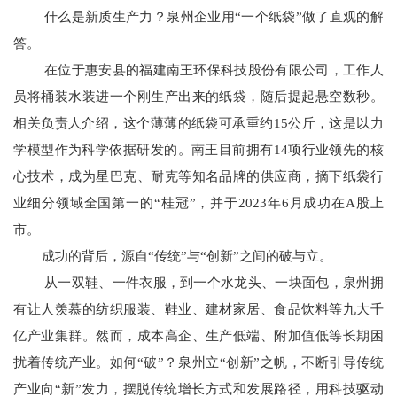
什么是新质生产力？泉州企业用“一个纸袋”做了直观的解
答。
在位于惠安县的福建南王环保科技股份有限公司，工作人
员将桶装水装进一个刚生产出来的纸袋，随后提起悬空数秒。
相关负责人介绍，这个薄薄的纸袋可承重约15公斤，这是以力
学模型作为科学依据研发的。南王目前拥有14项行业领先的核
心技术，成为星巴克、耐克等知名品牌的供应商，摘下纸袋行
业细分领域全国第一的“桂冠”，并于2023年6月成功在A股上
市。
成功的背后，源自“传统”与“创新”之间的破与立。
从一双鞋、一件衣服，到一个水龙头、一块面包，泉州拥
有让人羡慕的纺织服装、鞋业、建材家居、食品饮料等九大千
亿产业集群。然而，成本高企、生产低端、附加值低等长期困
扰着传统产业。如何“破”？泉州立“创新”之帆，不断引导传统
产业向“新”发力，摆脱传统增长方式和发展路径，用科技驱动