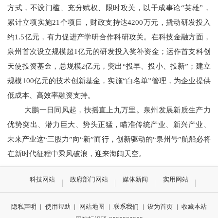
方式，不设门槛、充分赋权、限时攻关，以干成事论“英雄”，
累计立项实施21个项目，财政支持达4200万元，撬动研发投入
约1.5亿元，有力促进产学研合作科研攻关。在科技金融方面，
泉州首次设立规模超1亿元的研发投入奖补资金；运作首支科创
天使投资基金，总规模2亿元，突出“投早、投小、投新”；建立
规模100亿元的技术创新基金，实施“白名单”管理，为企业提供
低成本、高效率融资支持。
大鹏一日同风起，扶摇直上九万里。泉州发展新质生产力
优势突出、潜力巨大、势头正猛，瞄准传统产业、新兴产业、
未来产业这“三股力”向“新”而行，创新驱动的“泉州号”航船必将
在新时代征程中乘风破浪，迎来海阔天空。
科技网站
政府部门网站
媒体新闻
实用网站
隐私声明
|
使用帮助
|
网站地图
|
联系我们
|
设为首页
|
收藏本站