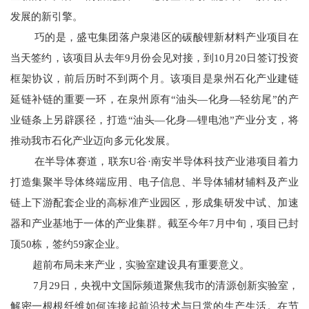
发展的新引擎。
巧的是，盛屯集团落户泉港区的碳酸锂新材料产业项目在
当天签约，该项目从去年9月份会见对接，到10月20日签订投资
框架协议，前后历时不到两个月。该项目是泉州石化产业建链
延链补链的重要一环，在泉州原有“油头—化身—轻纺尾”的产
业链条上另辟蹊径，打造“油头—化身—锂电池”产业分支，将
推动我市石化产业迈向多元化发展。
在半导体赛道，联东U谷·南安半导体科技产业港项目着力
打造集聚半导体终端应用、电子信息、半导体辅材辅料及产业
链上下游配套企业的高标准产业园区，形成集研发中试、加速
器和产业基地于一体的产业集群。截至今年7月中旬，项目已封
顶50栋，签约59家企业。
超前布局未来产业，实验室建设具有重要意义。
7月29日，央视中文国际频道聚焦我市的清源创新实验室，
解密一根根纤维如何连接起前沿技术与日常的生产生活。在节