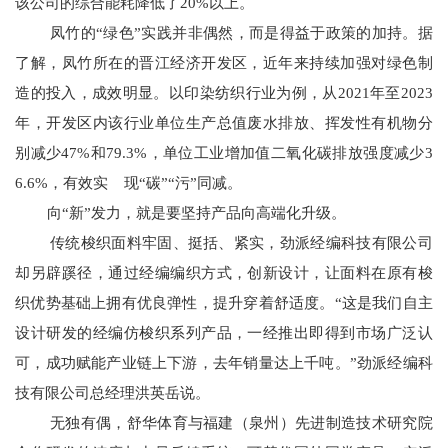
该公司的综合能耗降低了20%以上。
凤竹的“绿色”实践并非偶然，而是得益于政策的加持。据
了解，凤竹所在的晋江经济开发区，近年来持续加强对绿色制
造的投入，成效明显。以印染纺织行业为例，从2021年至2023
年，开发区内该行业单位生产总值废水排放、挥发性有机物分
别减少47%和79.3%，单位工业增加值二氧化碳排放强度减少3
6.6%，有效实 现“碳”“污”同减。
向“新”发力，就是要坚持产品向高端化升级。
传统梭织面料牢固、挺括、紧实，劲派经编科技有限公司
却另辟蹊径，通过经编编织方式，创新设计，让面料在原有梭
织优势基础上拥有优良弹性，提升穿着舒适度。“这是我们自主
设计研发的经编仿梭织系列产品，一经推出即得到市场广泛认
可，成功赋能产业链上下游，去年销量达上千吨。”劲派经编科
技有限公司总经理洪英岳说。
无独有偶，舒华体育与福建（泉州）先进制造技术研究院