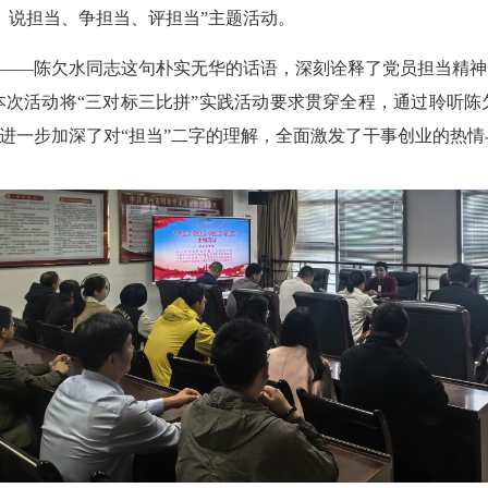
、说担当、争担当、评担当”主题活动。
——陈欠水同志这句朴实无华的话语，深刻诠释了党员担当精神
本次活动将“三对标三比拼”实践活动要求贯穿全程，通过聆听陈
中进一步加深了对“担当”二字的理解，全面激发了干事创业的热情