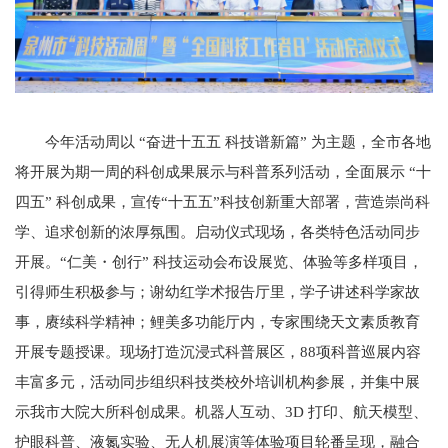
今年活动周以 “奋进十五五 科技谱新篇” 为主题，全市各地
将开展为期一周的科创成果展示与科普系列活动，全面展示 “十
四五” 科创成果，宣传“十五五”科技创新重大部署，营造崇尚科
学、追求创新的浓厚氛围。启动仪式现场，各类特色活动同步
开展。“仁美・创行” 科技运动会布设展览、体验等多样项目，
引得师生积极参与；谢幼红学术报告厅里，学子讲述科学家故
事，赓续科学精神；鲤美多功能厅内，专家围绕天文素质教育
开展专题授课。现场打造沉浸式科普展区，88项科普巡展内容
丰富多元，活动同步组织科技类校外培训机构参展，并集中展
示我市大院大所科创成果。机器人互动、3D 打印、航天模型、
护眼科普、液氮实验、无人机展演等体验项目轮番呈现，融合