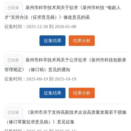
泉州市科学技术局关于征求《泉州市科技 “银龄人
已结束
才”支持办法（征求意见稿）》修改意见的函
征集时间：
2025-12-30
到
2026-01-08
征集结果
结果分析
泉州市科学技术局关于公开征求《泉州市科技创新券
已结束
管理规定》（修订稿）意见的通知
征集时间：
2025-09-19
到
2025-10-19
征集结果
结果分析
《泉州市关于支持高新技术企业高质量发展若干措施
已结束
（修订草案征求意见稿）》意见征集