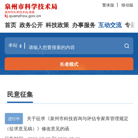
繁体版
移动版
首页
政务公开
科技政策
办事服务
互动交流
专题
长者模式
民意征集
关于征求《泉州市科技咨询与评估专家库管理规定
进行中
（征求意见稿）》修改意见的函