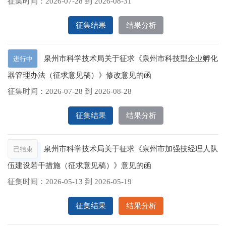
征集时间：
2026-07-28
到
2026-08-31
征集结果
结果分析
泉州市科学技术局关于征求《泉州市科技型企业孵化
进行中
器管理办法（征求意见稿）》修改意见的函
征集时间：
2026-07-28
到
2026-08-28
征集结果
结果分析
泉州市科学技术局关于征求《泉州市加强技经理人队
已结束
伍建设若干措施（征求意见稿）》意见的函
征集时间：
2026-05-13
到
2026-05-19
征集结果
结果分析