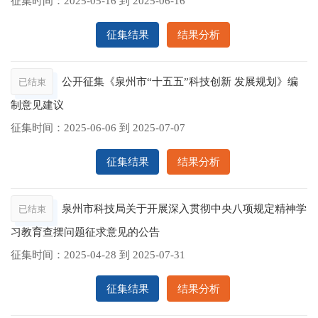
征集时间：
2025-05-16
到
2025-06-16
征集结果
结果分析
公开征集《泉州市“十五五”科技创新 发展规划》编
已结束
制意见建议
征集时间：
2025-06-06
到
2025-07-07
征集结果
结果分析
泉州市科技局关于开展深入贯彻中央八项规定精神学
已结束
习教育查摆问题征求意见的公告
征集时间：
2025-04-28
到
2025-07-31
征集结果
结果分析