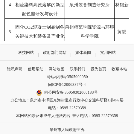
4
相流染料高效溶解的新型
泉州装备制造研究所
林锦新
配色釜研发与设计
固化CO2混凝土制品制备
泉州师范学院资源与环境
5
黄靓
关键技术和装备及产业化
科学学院
科技网站
政府部门网站
媒体新闻
实用网站
隐私声明
|
使用帮助
|
网站地图
|
联系我们
|
设为首页
|
收藏本站
网站标识码:3505000050
闽ICP备12006387号-4
闽公网安备 35050302000183号
办公地点：泉州市丰泽区东海街道市行政中心交通科研楼D栋8-9层
电话：0595-22579359
本网站如涉及未成年人违法内容 投诉电话：0595-22579359
泉州市人民政府主办